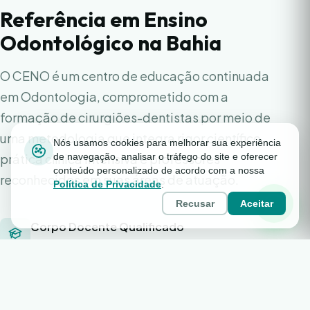
Referência em Ensino
Odontológico na Bahia
O CENO é um centro de educação continuada
em Odontologia, comprometido com a
formação de cirurgiões-dentistas por meio de
uma metodologia que integra rigor científico,
Nós usamos cookies para melhorar sua experiência
prática clínica intensiva e professores
de navegação, analisar o tráfego do site e oferecer
conteúdo personalizado de acordo com a nossa
reconhecidos em suas áreas de atuação.
Política de Privacidade
.
Recusar
Aceitar
Corpo Docente Qualificado
Professores mestres, doutores e especialistas
reconhecidos em suas áreas de atuação.
Prática Clínica Real
Clínicas integradas ao ensino garantem vivência real e